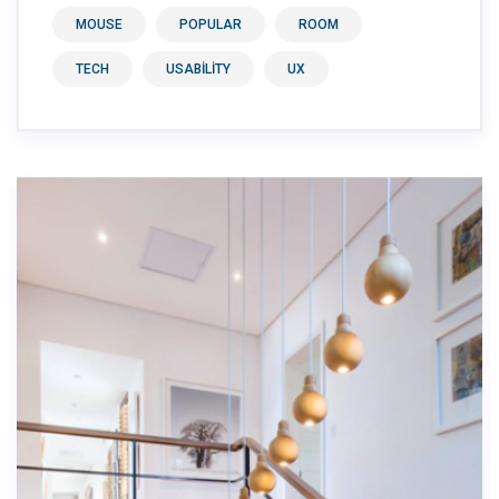
MOUSE
POPULAR
ROOM
TECH
USABILITY
UX